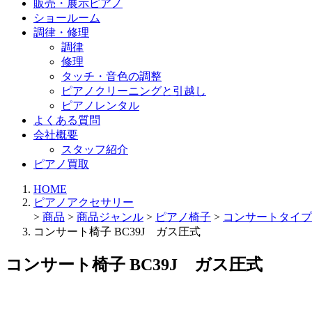
販売・展示ピアノ
ショールーム
調律・修理
調律
修理
タッチ・音色の調整
ピアノクリーニングと引越し
ピアノレンタル
よくある質問
会社概要
スタッフ紹介
ピアノ買取
HOME
ピアノアクセサリー
>
商品
>
商品ジャンル
>
ピアノ椅子
>
コンサートタイプ
コンサート椅子 BC39J ガス圧式
コンサート椅子 BC39J ガス圧式