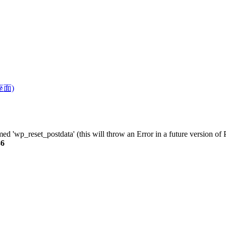
座面)
ed 'wp_reset_postdata' (this will throw an Error in a future version of
86