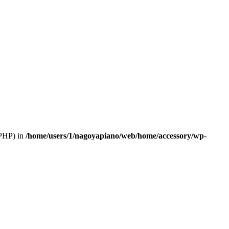
 PHP) in
/home/users/1/nagoyapiano/web/home/accessory/wp-