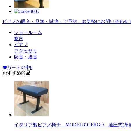
ピアノの購入・見学・試弾・ご予約、お気軽にお問い合わせ
ショールーム
案内
ピアノ
アクセサリ
防音・遮音
カートの中
0
おすすめ商品
イタリア製ピアノ椅子 MODEL810 ERGO 油圧式(革