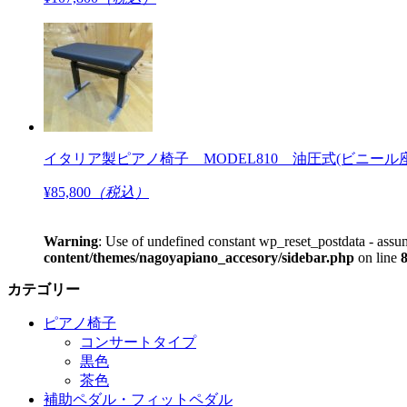
イタリア製ピアノ椅子 MODEL810 油圧式(ビニール
¥85,800
（税込）
Warning
: Use of undefined constant wp_reset_postdata - assum
content/themes/nagoyapiano_accesory/sidebar.php
on line
カテゴリー
ピアノ椅子
コンサートタイプ
黒色
茶色
補助ペダル・フィットペダル